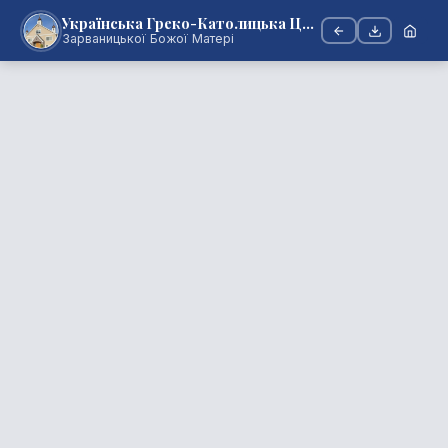
Українська Греко-Католицька Церква
Зарваницької Божої Матері