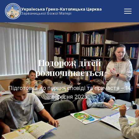
Українська Греко-Католицька Церква
Зарваницької Божої Матері
Подорож дітей
розпочинається
Підготовка до першої сповіді та причастя – 14
вересня 2025