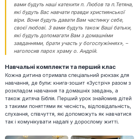
вами будуть наші катехити п. Любов та п.Тетяна,
які будуть Вас навчати правди християнської
віри. Вони будуть давати Вам частинку себе,
своєї любові. З вами будуть також Ваші батьки,
які будуть допомагати Вам з домашніми
завданнями, брати участь у богослужіннях», –
наголосив парох храму о. Андрій.
Навчальні комплекти та перший клас
Кожна дитина отримала спеціальний рюкзак для
навчання, де були: книга-зошит «Зустріч» разом з
розкладом навчання та домашніх завдань, а
також дитяча Біблія. Перший урок знайомив дітей
з такими поняттями як чесність, відповідальність,
слухання, співчуття, які допоможуть як навчатися
так і комунікувати надалі у дорослому житті.