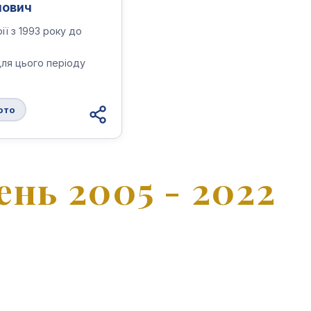
пович
ії з 1993 року до
для цього періоду
ото
ень 2005 - 2022