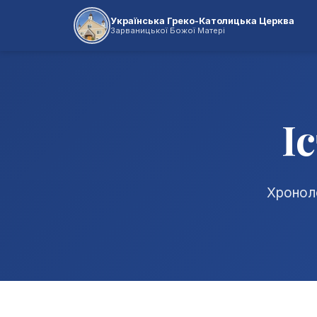
Українська Греко-Католицька Церква
Зарваницької Божої Матері
І
Хроноло