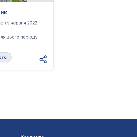
ник
фії з червня 2022
для цього періоду
ото