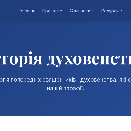
Головна
Про нас
Спільноти
Ресурси
сторія духовенст
гія попередніх священників і духовенства, які
нашій парафії.