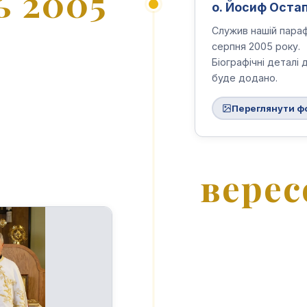
ь 2005
о. Йосиф Оста
Служив нашій параф
серпня 2005 року.
Біографічні деталі 
буде додано.
Переглянути ф
верес