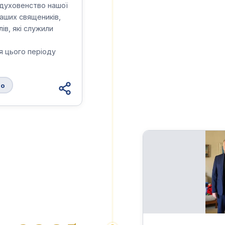
 духовенство нашої
наших священиків,
ів, які служили
ля цього періоду
то