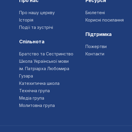
Про нас
Ресурси
Про нашу церкву
Бюлетені
Історія
Корисні посилання
Події та зустрічі
Підтримка
Спільнота
Пожертви
Братство та Сестринство
Контакти
Школа Української мови
ім. Патріарха Любомира
Гузара
Катехитична школа
Технічна група
Медіа група
Молитовна група