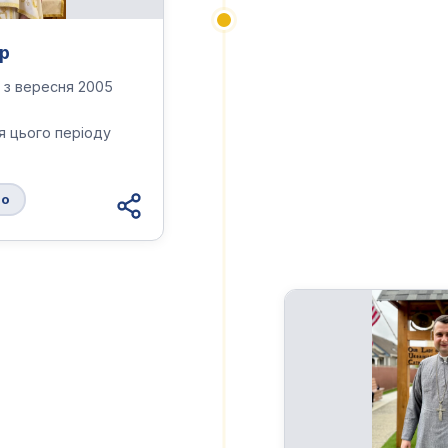
р
 з вересня 2005
ля цього періоду
то