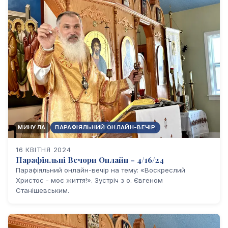
МИНУЛА
ПАРАФІЯЛЬНИЙ ОНЛАЙН-ВЕЧІР
16 КВІТНЯ 2024
Парафіяльні Вечори Онлайн – 4/16/24
Парафіяльний онлайн-вечір на тему: «Воскреслий
Христос - моє життя!». Зустріч з о. Євгеном
Станішевським.