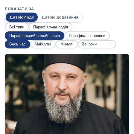
ПОКАЗАТИ ЗА
Датою події
Датою додавання
Всі типи
Парафіяльна подія
Парафіяльний онлайн-вечір
Парафіяльні новини
Весь час
Майбутні
Минулі